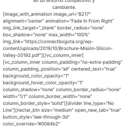
en un entorno competitivo y
cambiante.
[image_with_animation image_url=”8217″
alignment=”center” animation=”Fade In From Right”
img_link_target=”_blank” border_radius=”none”
box_shadow=”none” max_width=”100%”
img_link=”https://connectbogota.org/wp-
content/uploads/2019/10/Brochure-Misión-Silicon-
Valley-20192.pdf”][/vc_column_inner]
[vc_column_inner column_padding=”no-extra-padding”
column_padding_position=”all” centered_text=”true”
background_color_opacity=”1″
background_hover_color_opacity=”1″
column_shadow=”none” column_border_radius=”none”
width=”1/1″ column_border_width=”none”
column_border_style=”solid”][divider line_type=”No
Line”][nectar_btn size=”medium” open_new_tab=”true”
button_style=”see-through-3d”
color_override=”#0084b2″