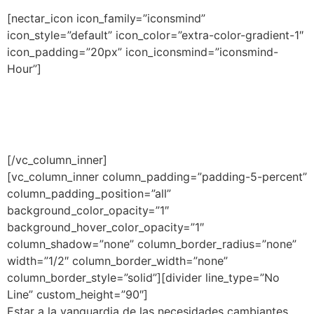
[nectar_icon icon_family=”iconsmind”
icon_style=”default” icon_color=”extra-color-gradient-1″
icon_padding=”20px” icon_iconsmind=”iconsmind-
Hour”]
Mayo
7, 14, 21 y 29
[/vc_column_inner]
[vc_column_inner column_padding=”padding-5-percent”
column_padding_position=”all”
background_color_opacity=”1″
background_hover_color_opacity=”1″
column_shadow=”none” column_border_radius=”none”
width=”1/2″ column_border_width=”none”
column_border_style=”solid”][divider line_type=”No
Line” custom_height=”90″]
Estar a la vanguardia de las necesidades cambiantes