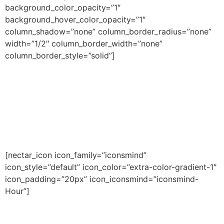
background_color_opacity=”1″
background_hover_color_opacity=”1″
column_shadow=”none” column_border_radius=”none”
width=”1/2″ column_border_width=”none”
column_border_style=”solid”]
CULTURA Y
TRANSFORMACIÓN DIGITAL
PARA LA EDUCACIÓN
SUPERIOR
[nectar_icon icon_family=”iconsmind”
icon_style=”default” icon_color=”extra-color-gradient-1″
icon_padding=”20px” icon_iconsmind=”iconsmind-
Hour”]
Abril