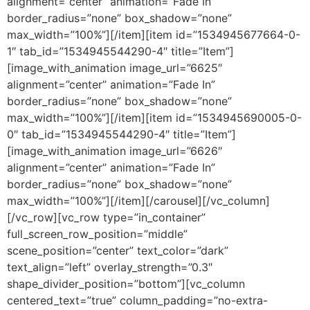
alignment=”center” animation=”Fade In”
border_radius=”none” box_shadow=”none”
max_width=”100%”][/item][item id=”1534945677664-0-
1″ tab_id=”1534945544290-4″ title=”Item”]
[image_with_animation image_url=”6625″
alignment=”center” animation=”Fade In”
border_radius=”none” box_shadow=”none”
max_width=”100%”][/item][item id=”1534945690005-0-
0″ tab_id=”1534945544290-4″ title=”Item”]
[image_with_animation image_url=”6626″
alignment=”center” animation=”Fade In”
border_radius=”none” box_shadow=”none”
max_width=”100%”][/item][/carousel][/vc_column]
[/vc_row][vc_row type=”in_container”
full_screen_row_position=”middle”
scene_position=”center” text_color=”dark”
text_align=”left” overlay_strength=”0.3″
shape_divider_position=”bottom”][vc_column
centered_text=”true” column_padding=”no-extra-