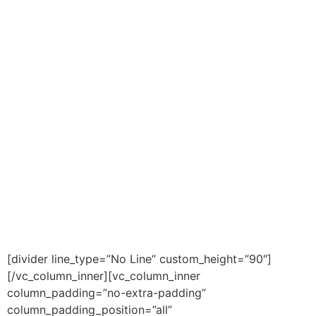
necesidades de públicos tan disímiles como los
estudiantes, los docentes y los equipos de gestión
académica.
Durante el curso hablaremos de la transformación
digital, entendida como el resultado del cambio
organizacional en el cual la cultura, los procesos y los
modelos de negocio evolucionan, se convierte en un
apalancador para construir la visión futura de la
educación superior, en la medida en que tienen la
responsabilidad de inculcar el espíritu transformador en
las aulas, pero también, en simultánea, de reorientar sus
operaciones y toma de decisiones hacia las lógicas de
la 4ta revolución industrial.
[divider line_type=”No Line” custom_height=”90″]
[/vc_column_inner][vc_column_inner
column_padding=”no-extra-padding”
column_padding_position=”all”