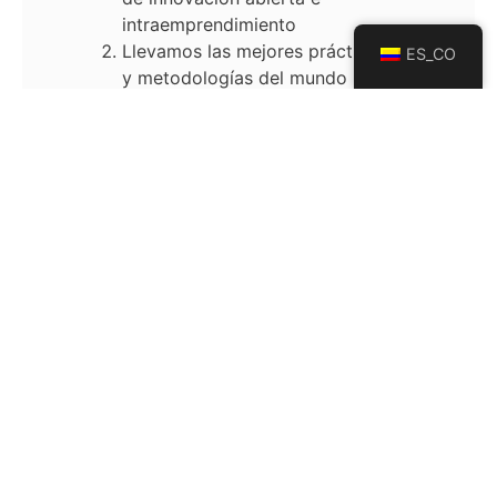
intraemprendimiento
Llevamos las mejores prácticas
ES_CO
y metodologías del mundo
emprendedor al interior de las
grandes empresas
Aceleramos emprendedores de
base científica y tecnológica
en fase de crecimiento y
consolidación
Conectamos a empresas,
emprendedores, mipymes e
investigadores a través de
nuestros programas de
innovación abierta